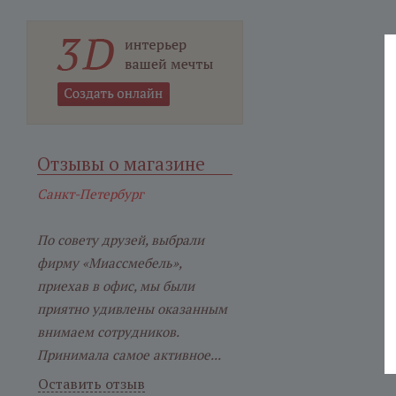
Отзывы о магазине
Санкт-Петербург
По совету друзей, выбрали
фирму «Миассмебель»,
приехав в офис, мы были
приятно удивлены оказанным
внимаем сотрудников.
Принимала самое активное...
Оставить отзыв