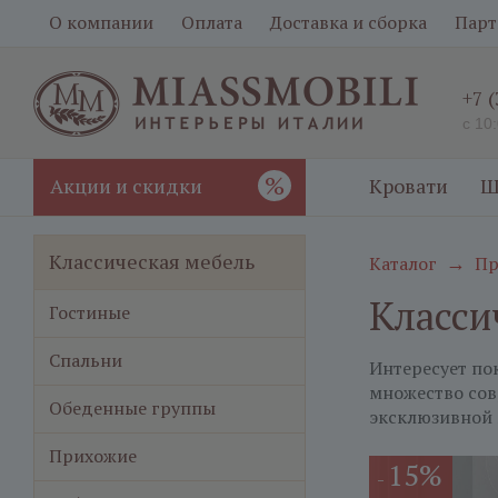
О компании
Оплата
Доставка и сборка
Парт
+7 
с 10
%
Акции и скидки
Кровати
Ш
Классическая мебель
Каталог
Пр
→
Класси
Гостиные
Спальни
Интересует по
множество сов
Обеденные группы
эксклюзивной 
Прихожие
15%
-