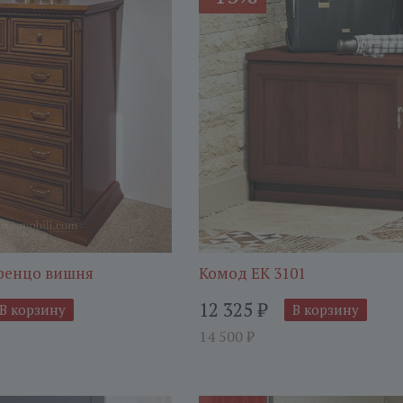
ренцо вишня
Комод ЕК 3101
12 325
₽
В корзину
В корзину
14 500
₽