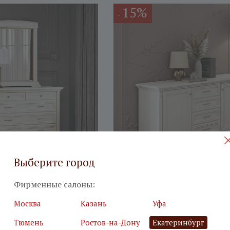
15%
-
Выберите город
о вуаль
Комод №3 Лоренцо вуаль
Фирменные салоны:
138 890
₽
В корзину
В корзину
Москва
Казань
Уфа
163 400
₽
Тюмень
Ростов-на-Дону
Екатеринбург