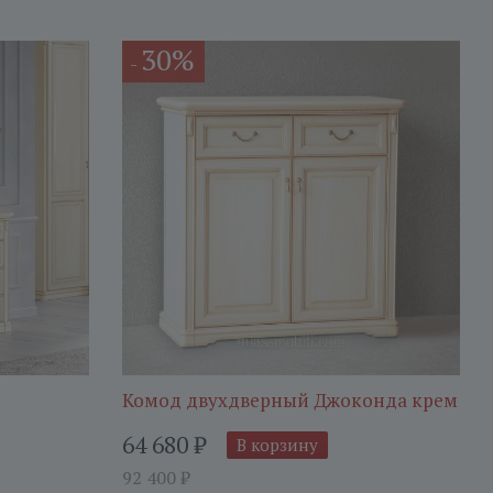
30%
-
Комод двухдверный Джоконда крем
64 680
₽
В корзину
92 400
₽