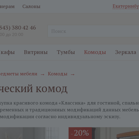
нерам
Салоны
Екатеринбу
(343) 380 42 46
:00 до 20:00
кафы
Витрины
Тумбы
Комоды
Зеркала
едметы мебели
Комоды
→
→
ческий комод
купка красивого комода «Классика» для гостиной, спаль
ременных и традиционных модификаций данных мебельны
модификации согласно индивидуальному эскизу.
20%
-