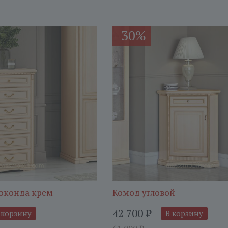
30%
-
оконда крем
Комод угловой
42 700
₽
 корзину
В корзину