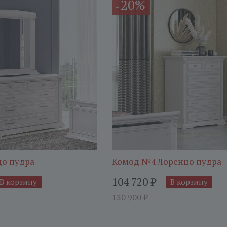
20%
-
цо пудра
Комод №4 Лоренцо пудра
104 720
₽
В корзину
В корзину
130 900
₽