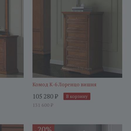
Комод К-6 Лоренцо вишня
105 280
₽
В корзину
131 600
₽
20%
-