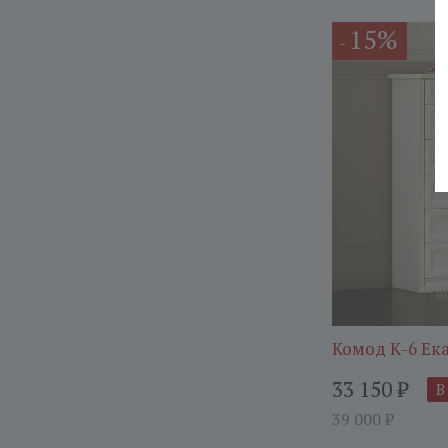
15%
-
Комод К-6 Ек
33 150
₽
В
39 000
₽