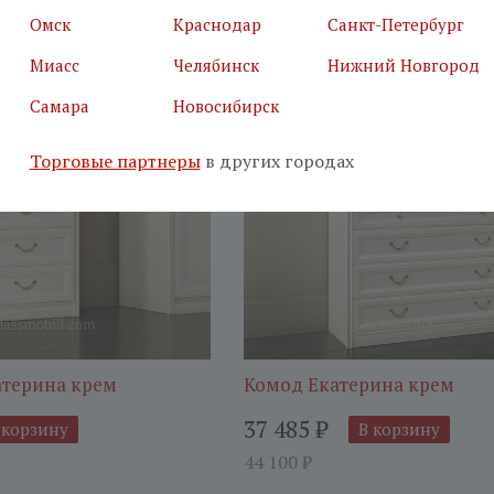
Омск
Краснодар
Санкт-Петербург
15%
-
Миасс
Челябинск
Нижний Новгород
Самара
Новосибирск
Торговые партнеры
в других городах
атерина крем
Комод Екатерина крем
37 485
₽
 корзину
В корзину
44 100
₽