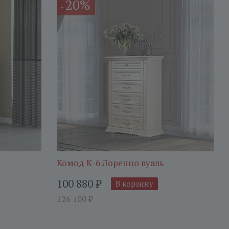
20%
-
Комод К-6 Лоренцо вуаль
100 880
₽
В корзину
126 100
₽