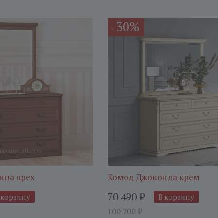
30%
-
ина орех
Комод Джоконда крем
70 490
₽
 корзину
В корзину
100 700
₽