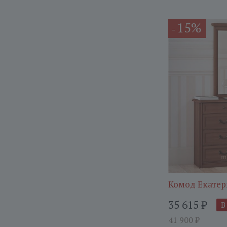
15%
-
Комод Екатер
35 615
₽
В
41 900
₽