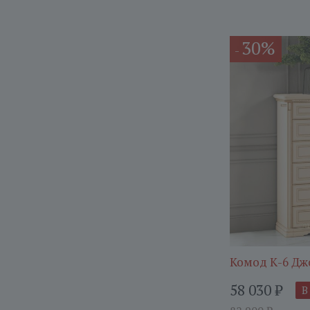
30%
-
Комод К-6 Дж
58 030
₽
В