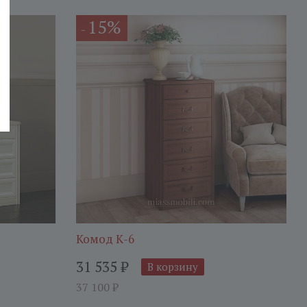
15%
-
Комод К-6
31 535
₽
В корзину
37 100
₽