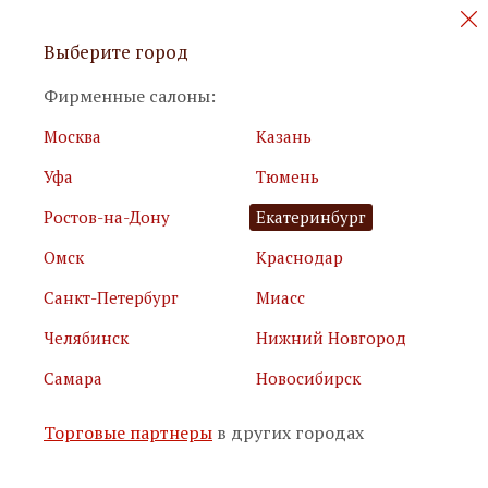
Персональные акции и новинки
Выберите город
мебели
Фирменные салоны:
Москва
Казань
Уфа
Тюмень
Ростов-на-Дону
Екатеринбург
Омск
Краснодар
Я принимаю
условия использования сайта
Санкт-Петербург
Миасс
Я соглашаюсь с
политикой обработки персональных
данных
Челябинск
Нижний Новгород
Самара
Новосибирск
Подписаться
Торговые партнеры
в других городах