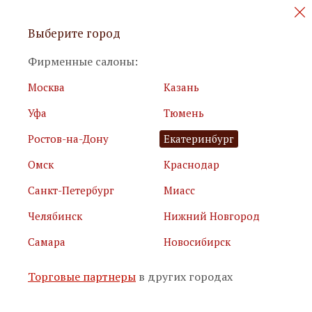
Персональные акции и новинки
Выберите город
мебели
Фирменные салоны:
Москва
Казань
Уфа
Тюмень
Ростов-на-Дону
Екатеринбург
Омск
Краснодар
Я принимаю
условия использования сайта
Санкт-Петербург
Миасс
Я соглашаюсь с
политикой обработки персональных
данных
Челябинск
Нижний Новгород
Самара
Новосибирск
Подписаться
Торговые партнеры
в других городах