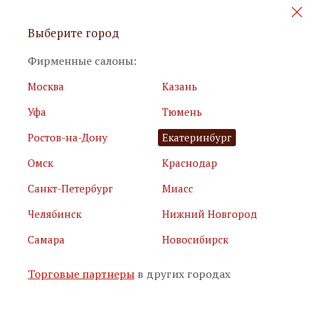
Персональные акции и новинки
Выберите город
мебели
Фирменные салоны:
Москва
Казань
Уфа
Тюмень
Ростов-на-Дону
Екатеринбург
Омск
Краснодар
Я принимаю
условия использования сайта
Санкт-Петербург
Миасс
Я соглашаюсь с
политикой обработки персональных
данных
Челябинск
Нижний Новгород
Самара
Новосибирск
Подписаться
Торговые партнеры
в других городах