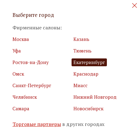
Персональные акции и новинки
Выберите город
мебели
Фирменные салоны:
Москва
Казань
Уфа
Тюмень
Ростов-на-Дону
Екатеринбург
Омск
Краснодар
Я принимаю
условия использования сайта
Санкт-Петербург
Миасс
Я соглашаюсь с
политикой обработки персональных
данных
Челябинск
Нижний Новгород
Самара
Новосибирск
Подписаться
Торговые партнеры
в других городах