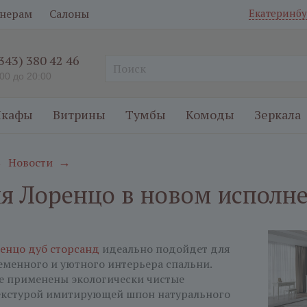
нерам
Салоны
Екатеринбу
(343) 380 42 46
:00 до 20:00
кафы
Витрины
Тумбы
Комоды
Зеркала
Новости
→
→
я Лоренцо в новом исполн
енцо дуб cторсанд
идеально подойдет для
еменного и уютного интерьера спальни.
е применены экологически чистые
екстурой имитирующей шпон натурального