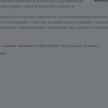
отделка отличается легкостью и прочностью,
ользованию современных материалов и
енцо дуб cторсанд отличается своим минималистичным 
ие заслуживает стильная драпированная кровать, котор
менению облицовочного материала мы сделали коллекци
в
салонах-магазинах
Miassmobili «Интерьеры Италии».
тей