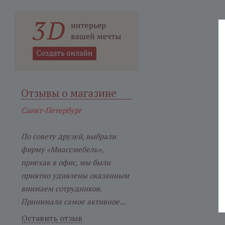
Отзывы о магазине
Санкт-Петербург
По совету друзей, выбрали
фирму «Миассмебель»,
приехав в офис, мы были
приятно удивлены оказанным
внимаем сотрудников.
Принимала самое активное...
Оставить отзыв