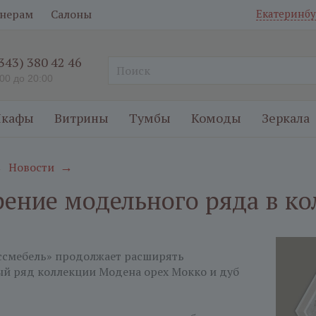
нерам
Салоны
Екатеринбу
(343) 380 42 46
:00 до 20:00
кафы
Витрины
Тумбы
Комоды
Зеркала
Новости
→
→
ение модельного ряда в к
ссмебель» продолжает расширять
й ряд коллекции Модена орех Мокко и дуб