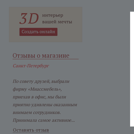
Отзывы о магазине
Санкт-Петербург
По совету друзей, выбрали
фирму «Миассмебель»,
приехав в офис, мы были
приятно удивлены оказанным
внимаем сотрудников.
Принимала самое активное...
Оставить отзыв