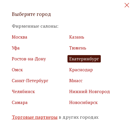
Персональные акции и новинки
Выберите город
мебели
Фирменные салоны:
Москва
Казань
Уфа
Тюмень
Ростов-на-Дону
Екатеринбург
Омск
Краснодар
Я принимаю
условия использования сайта
Санкт-Петербург
Миасс
Я соглашаюсь с
политикой обработки персональных
данных
Челябинск
Нижний Новгород
Самара
Новосибирск
Подписаться
Торговые партнеры
в других городах