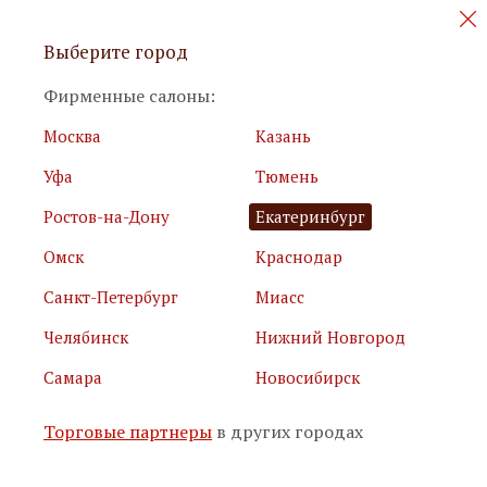
Персональные акции и новинки
Выберите город
мебели
Фирменные салоны:
Москва
Казань
Уфа
Тюмень
Ростов-на-Дону
Екатеринбург
Омск
Краснодар
Я принимаю
условия использования сайта
Санкт-Петербург
Миасс
Я соглашаюсь с
политикой обработки персональных
данных
Челябинск
Нижний Новгород
Самара
Новосибирск
Подписаться
Торговые партнеры
в других городах