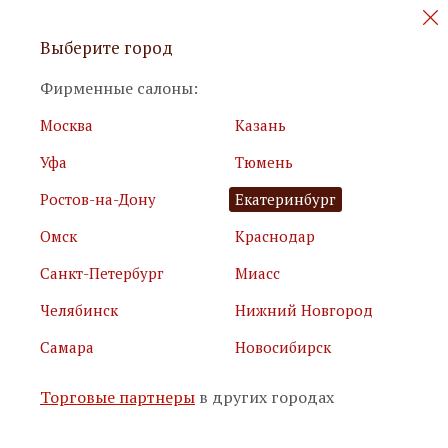
Персональные акции и новинки
Выберите город
мебели
Фирменные салоны:
Москва
Казань
Уфа
Тюмень
Ростов-на-Дону
Екатеринбург
Омск
Краснодар
Я принимаю
условия использования сайта
Санкт-Петербург
Миасс
Я соглашаюсь с
политикой обработки персональных
данных
Челябинск
Нижний Новгород
Самара
Новосибирск
Подписаться
Торговые партнеры
в других городах