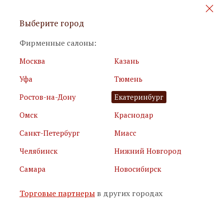
Персональные акции и новинки
Выберите город
мебели
Фирменные салоны:
Москва
Казань
Уфа
Тюмень
Ростов-на-Дону
Екатеринбург
Омск
Краснодар
Я принимаю
условия использования сайта
Санкт-Петербург
Миасс
Я соглашаюсь с
политикой обработки персональных
данных
Челябинск
Нижний Новгород
Самара
Новосибирск
Подписаться
Торговые партнеры
в других городах