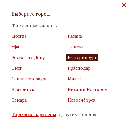
Персональные акции и новинки
Выберите город
мебели
Фирменные салоны:
Москва
Казань
Уфа
Тюмень
Ростов-на-Дону
Екатеринбург
Омск
Краснодар
Я принимаю
условия использования сайта
Санкт-Петербург
Миасс
Я соглашаюсь с
политикой обработки персональных
данных
Челябинск
Нижний Новгород
Самара
Новосибирск
Подписаться
Торговые партнеры
в других городах