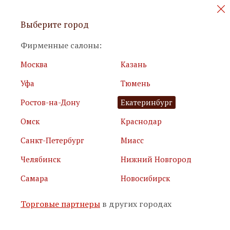
Персональные акции и новинки
Выберите город
мебели
Фирменные салоны:
Москва
Казань
Уфа
Тюмень
Ростов-на-Дону
Екатеринбург
Омск
Краснодар
Я принимаю
условия использования сайта
Санкт-Петербург
Миасс
Я соглашаюсь с
политикой обработки персональных
данных
Челябинск
Нижний Новгород
Самара
Новосибирск
Подписаться
Торговые партнеры
в других городах