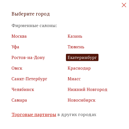
Персональные акции и новинки
Выберите город
мебели
Фирменные салоны:
Москва
Казань
Уфа
Тюмень
Ростов-на-Дону
Екатеринбург
Омск
Краснодар
Я принимаю
условия использования сайта
Санкт-Петербург
Миасс
Я соглашаюсь с
политикой обработки персональных
данных
Челябинск
Нижний Новгород
Самара
Новосибирск
Подписаться
Торговые партнеры
в других городах