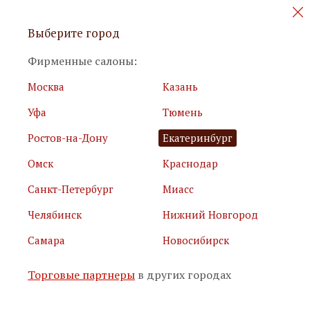
Персональные акции и новинки
Выберите город
мебели
Фирменные салоны:
Москва
Казань
Уфа
Тюмень
Ростов-на-Дону
Екатеринбург
Омск
Краснодар
Я принимаю
условия использования сайта
Санкт-Петербург
Миасс
Я соглашаюсь с
политикой обработки персональных
данных
Челябинск
Нижний Новгород
Самара
Новосибирск
Подписаться
Торговые партнеры
в других городах