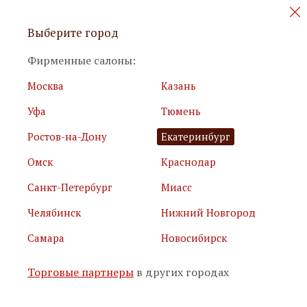
Персональные акции и новинки
Выберите город
мебели
Фирменные салоны:
Москва
Казань
Уфа
Тюмень
Ростов-на-Дону
Екатеринбург
Омск
Краснодар
Я принимаю
условия использования сайта
Санкт-Петербург
Миасс
Я соглашаюсь с
политикой обработки персональных
данных
Челябинск
Нижний Новгород
Самара
Новосибирск
Подписаться
Торговые партнеры
в других городах