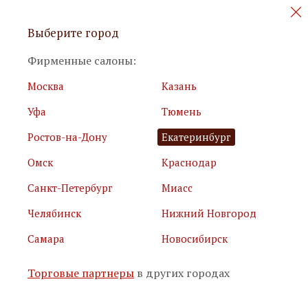
Персональные акции и новинки
Выберите город
мебели
Фирменные салоны:
Москва
Казань
Уфа
Тюмень
Ростов-на-Дону
Екатеринбург
Омск
Краснодар
Я принимаю
условия использования сайта
Санкт-Петербург
Миасс
Я соглашаюсь с
политикой обработки персональных
данных
Челябинск
Нижний Новгород
Самара
Новосибирск
Подписаться
Торговые партнеры
в других городах