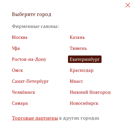
Персональные акции и новинки
Выберите город
мебели
Фирменные салоны:
Москва
Казань
Уфа
Тюмень
Ростов-на-Дону
Екатеринбург
Омск
Краснодар
Я принимаю
условия использования сайта
Санкт-Петербург
Миасс
Я соглашаюсь с
политикой обработки персональных
данных
Челябинск
Нижний Новгород
Самара
Новосибирск
Подписаться
Торговые партнеры
в других городах