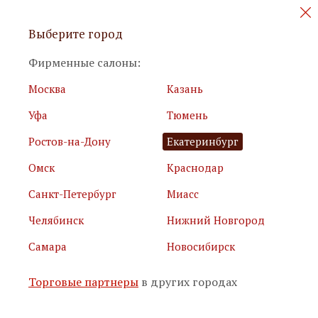
Персональные акции и новинки
Выберите город
мебели
Фирменные салоны:
Москва
Казань
Уфа
Тюмень
Ростов-на-Дону
Екатеринбург
Омск
Краснодар
Я принимаю
условия использования сайта
Санкт-Петербург
Миасс
Я соглашаюсь с
политикой обработки персональных
данных
Челябинск
Нижний Новгород
Самара
Новосибирск
Подписаться
Торговые партнеры
в других городах