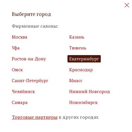
Персональные акции и новинки
Выберите город
мебели
Фирменные салоны:
Москва
Казань
Уфа
Тюмень
Ростов-на-Дону
Екатеринбург
Омск
Краснодар
Я принимаю
условия использования сайта
Санкт-Петербург
Миасс
Я соглашаюсь с
политикой обработки персональных
данных
Челябинск
Нижний Новгород
Самара
Новосибирск
Подписаться
Торговые партнеры
в других городах