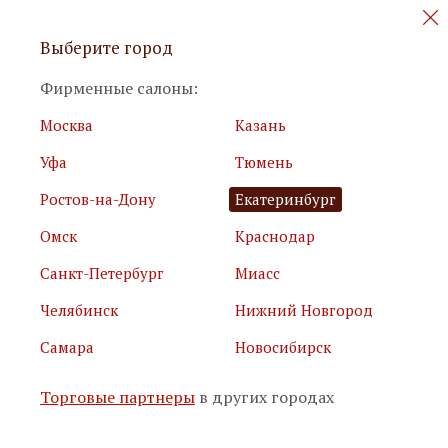
Персональные акции и новинки
Выберите город
мебели
Фирменные салоны:
Москва
Казань
Уфа
Тюмень
Ростов-на-Дону
Екатеринбург
Омск
Краснодар
Я принимаю
условия использования сайта
Санкт-Петербург
Миасс
Я соглашаюсь с
политикой обработки персональных
данных
Челябинск
Нижний Новгород
Самара
Новосибирск
Подписаться
Торговые партнеры
в других городах