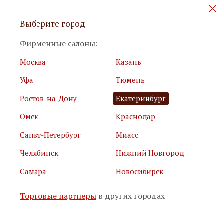
Персональные акции и новинки
Выберите город
мебели
Фирменные салоны:
Москва
Казань
Уфа
Тюмень
Ростов-на-Дону
Екатеринбург
Омск
Краснодар
Я принимаю
условия использования сайта
Санкт-Петербург
Миасс
Я соглашаюсь с
политикой обработки персональных
данных
Челябинск
Нижний Новгород
Самара
Новосибирск
Подписаться
Торговые партнеры
в других городах