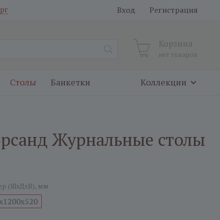
Вход
Регистрация
рг
Корзина
нет товаров
Столы
Банкетки
Коллекции
орсанд Журнальные столы
ер (ШxДxВ), мм
x1200x520