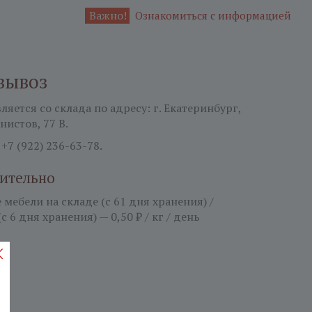
Важно!
Ознакомиться с информацией
вывоз
яется со склада по адресу: г. Екатеринбург,
нистов, 77 В.
:
+7 (922) 236-63-78.
ительно
мебели на складе (с 61 дня хранения) /
(с 6 дня хранения) — 0,50 ₽ / кг / день