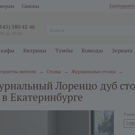
нерам
Салоны
Екатеринбу
(343) 380 42 46
:00 до 20:00
кафы
Витрины
Тумбы
Комоды
Зеркала
едметы мебели
Столы
Журнальные столы
→
→
→
урнальный Лоренцо дуб ст
 в Екатеринбурге
Разм
700