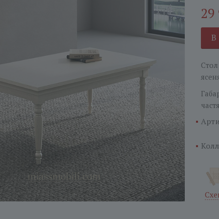
29
В
Стол
ясен
Габа
част
Арти
Колл
Схе