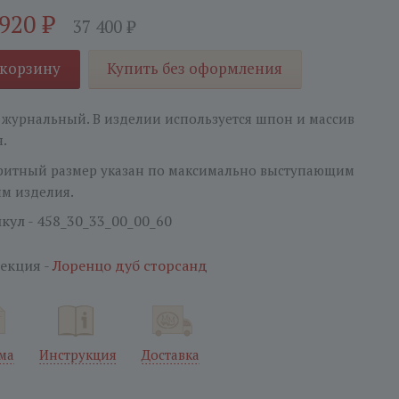
 920
₽
37 400
₽
 корзину
Купить без оформления
 журнальный. В изделии используется шпон и массив
я.
ритный размер указан по максимально выступающим
ям изделия.
кул - 458_30_33_00_00_60
екция -
Лоренцо дуб сторсанд
ма
Инструкция
Доставка