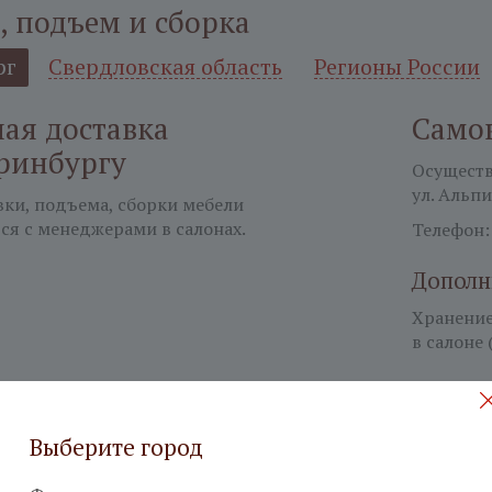
, подъем и сборка
рг
Свердловская область
Регионы России
ая доставка
Само
ринбургу
Осуществл
ул. Альпи
вки, подъема, сборки мебели
ся с менеджерами в салонах.
Телефон
Дополн
Хранение 
в салоне 
Выберите город