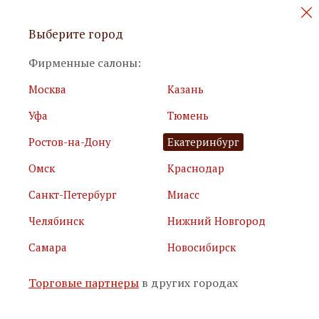
Персональные акции и новинки
Выберите город
мебели
Фирменные салоны:
Москва
Казань
Уфа
Тюмень
Ростов-на-Дону
Екатеринбург
Омск
Краснодар
Я принимаю
условия использования сайта
Санкт-Петербург
Миасс
Я соглашаюсь с
политикой обработки персональных
данных
Челябинск
Нижний Новгород
Самара
Новосибирск
Подписаться
Торговые партнеры
в других городах