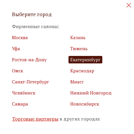
Персональные акции и новинки
Выберите город
мебели
Фирменные салоны:
Москва
Казань
Уфа
Тюмень
Ростов-на-Дону
Екатеринбург
Омск
Краснодар
Я принимаю
условия использования сайта
Санкт-Петербург
Миасс
Я соглашаюсь с
политикой обработки персональных
данных
Челябинск
Нижний Новгород
Самара
Новосибирск
Подписаться
Торговые партнеры
в других городах