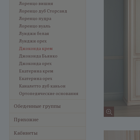
Лоренцо вишня
Лоренцо дуб Сторсанд
Лоренцо пудра
Лоренцо вуаль
Луиджи белая
Луиджи орех
Джоконда крем
Джоконда Бьянко
Джоконда орех
Екатерина крем
Екатерина орех
Каналетто дуб каньон
Ортопедические основания
Обеденные группы
Прихожие
Кабинеты