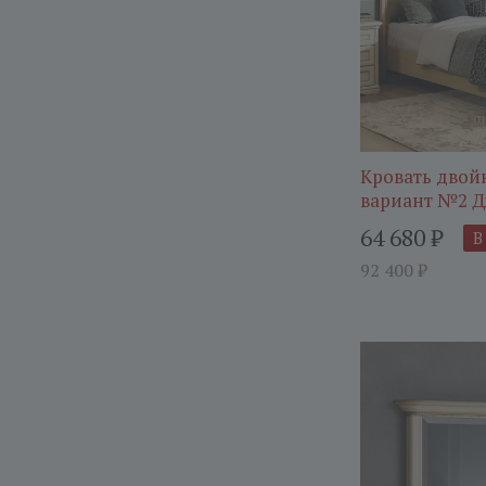
Кровать двойн
вариант №2 
64 680
₽
В
92 400
₽