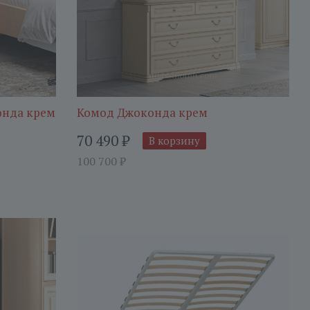
онда крем
Комод Джоконда крем
70 490
₽
В корзину
100 700
₽