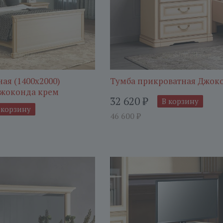
ая (1400x2000)
Тумба прикроватная Джок
Джоконда крем
32 620
₽
В корзину
 корзину
46 600
₽