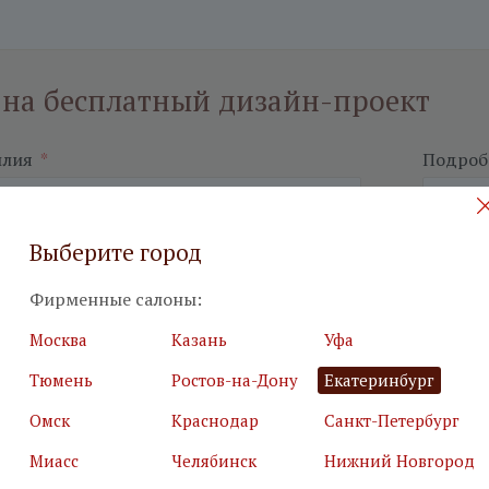
 на бесплатный дизайн-проект
илия
*
Подробн
Выберите город
Фирменные салоны:
я почта
*
Салон
*
Москва
Казань
Уфа
Тюмень
Ростов-на-Дону
Екатеринбург
ьные поля
Омск
Краснодар
Санкт-Петербург
е, что вы не робот
*
Миасс
Челябинск
Нижний Новгород