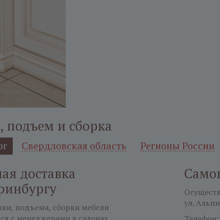
, подъем и сборка
рг
Свердловская область
Регионы России
ая доставка
Само
ринбургу
Осуществл
ул. Альпи
вки, подъема, сборки мебели
ся с менеджерами в салонах.
Телефон