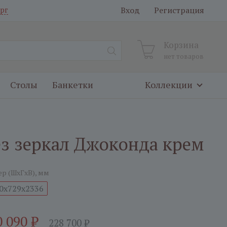
Вход
Регистрация
рг
Корзина
нет товаров
Столы
Банкетки
Коллекции
без зеркал Джоконда крем
ер (ШxГxВ), мм
0x729x2336
0 090
₽
228 700
₽