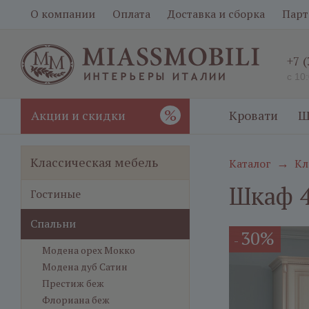
О компании
Оплата
Доставка и сборка
Парт
+7 
с 10
%
Акции и скидки
Кровати
Ш
Классическая мебель
Каталог
Кл
→
Шкаф 4
Гостиные
Спальни
30%
-
Модена орех Мокко
Модена дуб Сатин
Престиж беж
Флориана беж