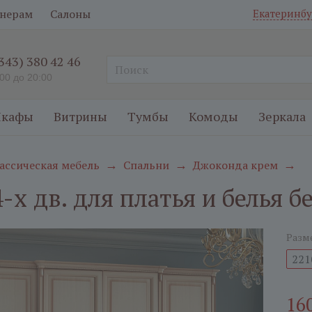
нерам
Салоны
Екатеринбу
(343) 380 42 46
:00 до 20:00
кафы
Витрины
Тумбы
Комоды
Зеркала
ассическая мебель
Спальни
Джоконда крем
→
→
→
-х дв. для платья и белья 
Разм
221
16