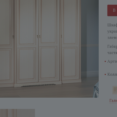
В
Шкаф
укра
элем
Габа
част
Арти
Колл
Гал