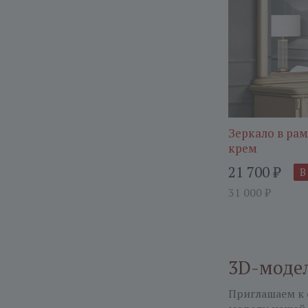
Зеркало в ра
крем
21 700
₽
В
31 000
₽
3D-моде
Приглашаем к 