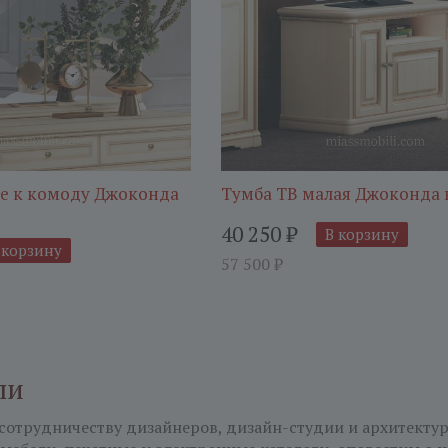
ме к комоду Джоконда
Тумба ТВ малая Джоконда
40 250
₽
В корзину
 корзину
57 500
₽
ли
сотрудничеству дизайнеров, дизайн-студии и архитекту