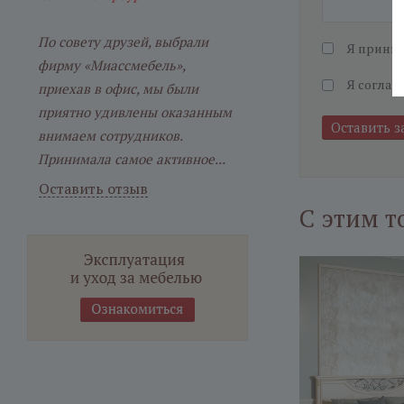
По совету друзей, выбрали
Я прини
фирму «Миассмебель»,
Я соглаш
приехав в офис, мы были
приятно удивлены оказанным
внимаем сотрудников.
Принимала самое активное...
Оставить отзыв
С этим т