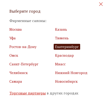
Персональные акции и новинки
Выберите город
мебели
Фирменные салоны:
Москва
Казань
Уфа
Тюмень
Ростов-на-Дону
Екатеринбург
Омск
Краснодар
Я принимаю
условия использования сайта
Санкт-Петербург
Миасс
Я соглашаюсь с
политикой обработки персональных
данных
Челябинск
Нижний Новгород
Самара
Новосибирск
Подписаться
Торговые партнеры
в других городах