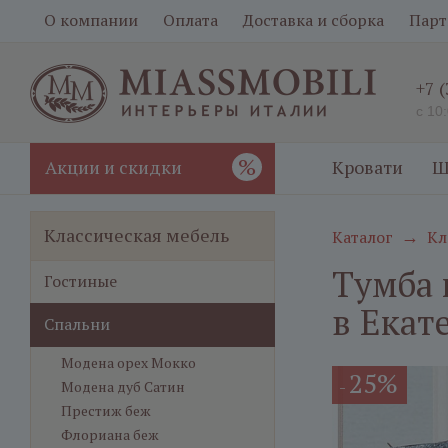
О компании
Оплата
Доставка и сборка
Парт
+7 
с 10
%
Акции и скидки
Кровати
Ш
Классическая мебель
Каталог
Кл
→
Тумба 
Гостиные
в Екат
Спальни
Модена орех Мокко
25%
-
Модена дуб Сатин
Престиж беж
Флориана беж