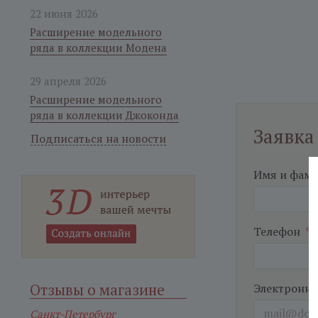
22 июня 2026
Расширение модельного
ряда в коллекции Модена
29 апреля 2026
Расширение модельного
ряда в коллекции Джоконда
Заявка
Подписаться на новости
Имя и фам
Телефон
*
Отзывы о магазине
Электронна
Санкт-Петербург