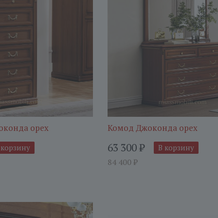
оконда орех
Комод Джоконда орех
63 300
₽
 корзину
В корзину
84 400
₽