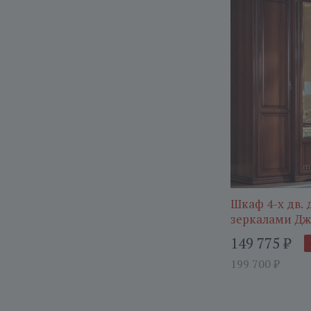
Шкаф 4-х дв. д
зеркалами Дж
149 775
₽
199 700
₽