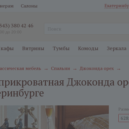
нерам
Салоны
Екатеринбу
(343) 380 42 46
:00 до 20:00
кафы
Витрины
Тумбы
Комоды
Зеркала
ассическая мебель
Спальни
Джоконда орех
→
→
→
прикроватная Джоконда ор
еринбурге
Разм
628