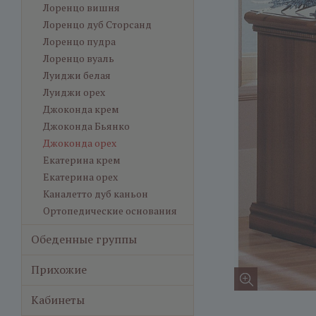
Лоренцо вишня
Лоренцо дуб Сторсанд
Лоренцо пудра
Лоренцо вуаль
Луиджи белая
Луиджи орех
Джоконда крем
Джоконда Бьянко
Джоконда орех
Екатерина крем
Екатерина орех
Каналетто дуб каньон
Ортопедические основания
Обеденные группы
Прихожие
Кабинеты