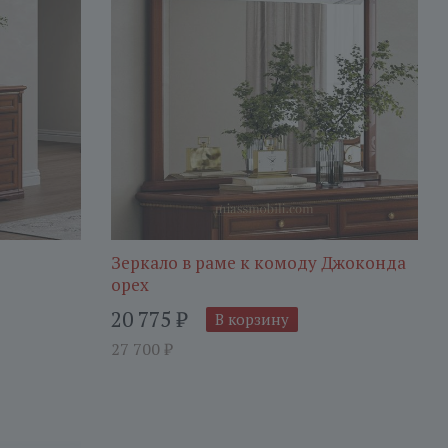
Зеркало в раме к комоду Джоконда
орех
20 775
₽
В корзину
27 700
₽