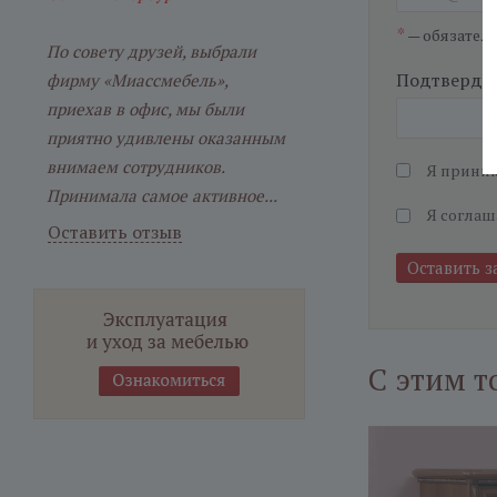
*
— обязател
По совету друзей, выбрали
Подтвердит
фирму «Миассмебель»,
приехав в офис, мы были
приятно удивлены оказанным
внимаем сотрудников.
Я прини
Принимала самое активное...
Я соглаш
Оставить отзыв
С этим т