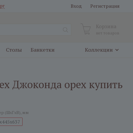
Вход
Регистрация
рг
Корзина
нет товаров
Столы
Банкетки
Коллекции
ех Джоконда орех купить
ер (ШxГxВ), мм
x445x637