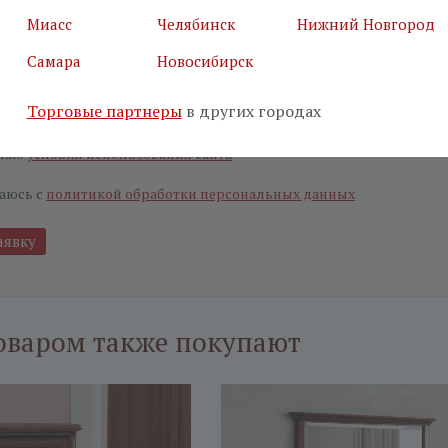
Миасс
Челябинск
Нижний Новгород
ьные поля
Самара
Новосибирск
е, что вы не робот
*
Торговые партнеры
в других городах
маю
условия использования сайта
аюсь с
политикой обработки персональных данных
оваром также покупают