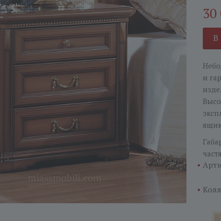
30
В
Небо
и га
изде
Высо
эксп
ящик
Габа
част
Арти
Колл