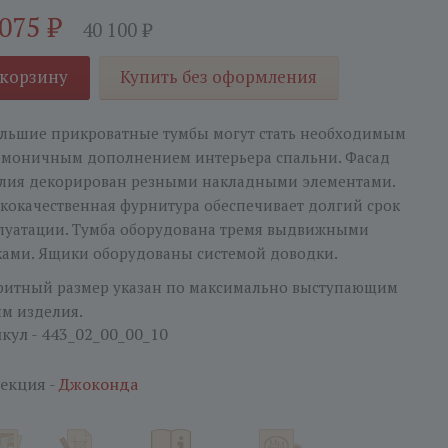
 075
₽
40 100
₽
 корзину
Купить без оформления
льшие прикроватные тумбы могут стать необходимым
рмоничным дополнением интерьера спальни. Фасад
лия декорирован резными накладными элементами.
кокачественная фурнитура обеспечивает долгий срок
луатации. Тумба оборудована тремя выдвижными
ами. Ящики оборудованы системой доводки.
ритный размер указан по максимально выступающим
ям изделия.
кул - 443_02_00_00_10
екция -
Джоконда