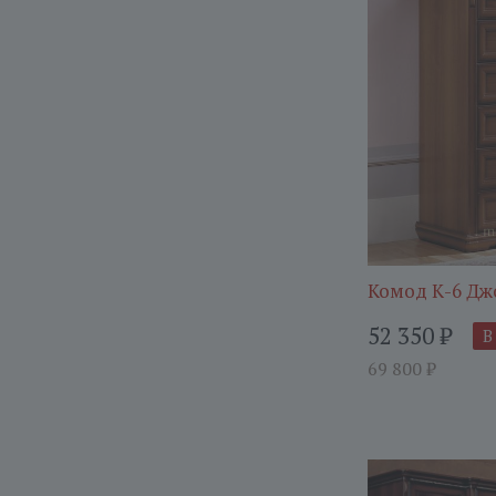
Комод К-6 Дж
52 350
₽
В
69 800
₽