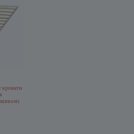
 кровати
я
ящиком)