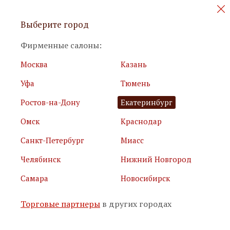
Персональные акции и новинки
Выберите город
мебели
Фирменные салоны:
Москва
Казань
Уфа
Тюмень
Ростов-на-Дону
Екатеринбург
Омск
Краснодар
Я принимаю
условия использования сайта
Санкт-Петербург
Миасс
Я соглашаюсь с
политикой обработки персональных
данных
Челябинск
Нижний Новгород
Самара
Новосибирск
Подписаться
Торговые партнеры
в других городах