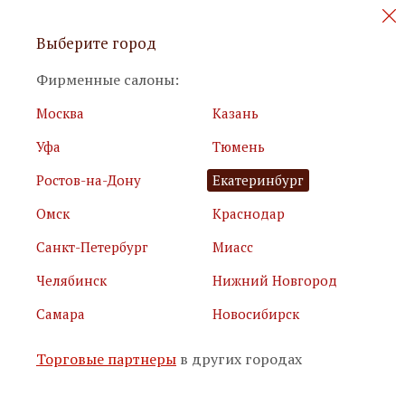
Персональные акции и новинки
Выберите город
мебели
Фирменные салоны:
Москва
Казань
Уфа
Тюмень
Ростов-на-Дону
Екатеринбург
Омск
Краснодар
Я принимаю
условия использования сайта
Санкт-Петербург
Миасс
Я соглашаюсь с
политикой обработки персональных
данных
Челябинск
Нижний Новгород
Самара
Новосибирск
Подписаться
Торговые партнеры
в других городах