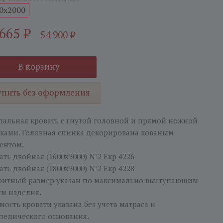
0x2000
 665
₽
54 900
₽
В корзину
упить без оформления
пальная кровать с гнутой головной и прямой ножной
ками. Головная спинка декорирована кованым
ентом.
ать двойная (1600х2000) №2 Екр 4226
ать двойная (1800х2000) №2 Екр 4228
ритный размер указан по максимально выступающим
ям изделия.
мость кровати указана без учета матраса и
педического основания.