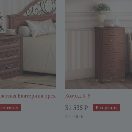
ватная Екатерина орех
Комод К-6
31 535
₽
 корзину
В корзину
37 100
₽