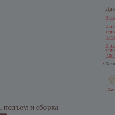
Дан
Цель
Орто
ящик
1600
Орто
ящик
180
Колл
Схе
, подъем и сборка