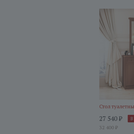
Стол туалетн
27 540
₽
В
32 400
₽