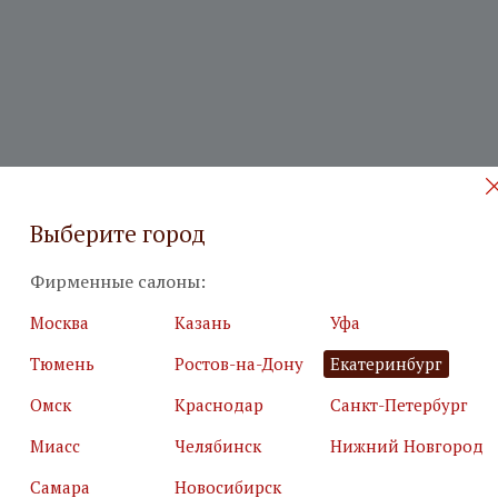
Выберите город
 на бесплатный дизайн-проект
Фирменные салоны:
Москва
Казань
Уфа
илия
*
Подробн
Тюмень
Ростов-на-Дону
Екатеринбург
Омск
Краснодар
Санкт-Петербург
Миасс
Челябинск
Нижний Новгород
Самара
Новосибирск