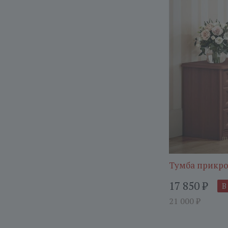
Тумба прикро
17 850
₽
В
21 000
₽