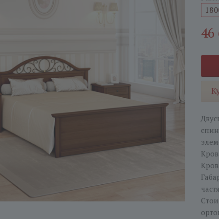
180
46
К
Двус
спин
элем
Кров
Кров
Габа
част
Стои
орто