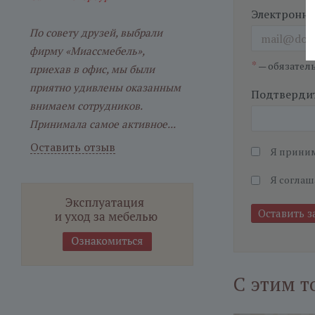
Электронна
По совету друзей, выбрали
фирму «Миассмебель»,
*
— обязател
приехав в офис, мы были
приятно удивлены оказанным
Подтвердит
внимаем сотрудников.
Принимала самое активное...
Оставить отзыв
Я прини
Я соглаш
С этим т