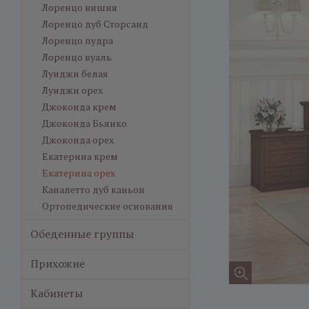
Лоренцо вишня
Лоренцо дуб Сторсанд
Лоренцо пудра
Лоренцо вуаль
Луиджи белая
Луиджи орех
Джоконда крем
Джоконда Бьянко
Джоконда орех
Екатерина крем
Екатерина орех
Каналетто дуб каньон
Ортопедические основания
Обеденные группы
Прихожие
Кабинеты