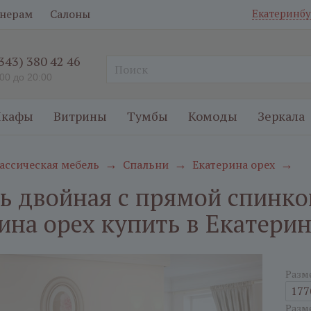
нерам
Салоны
Екатеринбу
(343) 380 42 46
:00 до 20:00
кафы
Витрины
Тумбы
Комоды
Зеркала
ассическая мебель
Спальни
Екатерина орех
→
→
→
ь двойная с прямой спинко
ина орех купить в Екатери
Разм
177
Разм