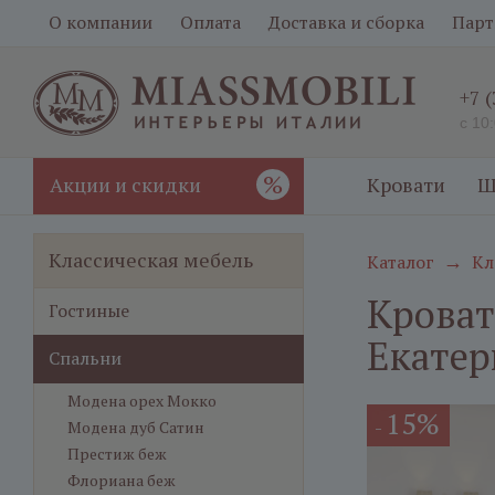
О компании
Оплата
Доставка и сборка
Парт
+7 
с 10
%
Акции и скидки
Кровати
Ш
Классическая мебель
Каталог
Кл
→
Кроват
Гостиные
Екатер
Спальни
Модена орех Мокко
15%
-
Модена дуб Сатин
Престиж беж
Флориана беж