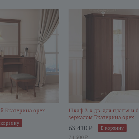
ый Екатерина орех
Шкаф 3-х дв. для платья и б
зеркалом Екатерина орех
 корзину
63 410
₽
В корзину
74 600
₽