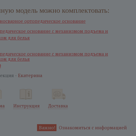
ную модель можно комплектовать:
носварное ортопедическое оcнование
педическое основание с механизмом подъема и
ом для белья
педическое основание с механизмом подъема и
ом для белья
0
екция -
Екатерина
ма
Инструкция
Доставка
Важно!
Ознакомиться с информацией