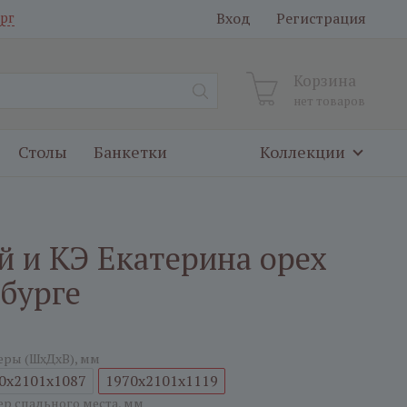
Вход
Регистрация
рг
Корзина
нет товаров
Столы
Банкетки
Коллекции
й и КЭ Екатерина орех
нбурге
еры (ШxДxВ), мм
0x2101x1087
1970x2101x1119
ер спального места, мм