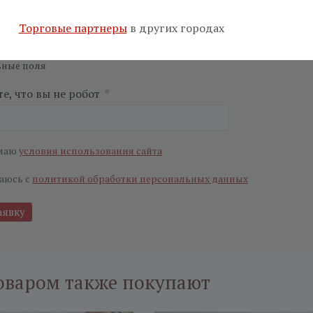
я почта
*
Салон
*
Торговые партнеры
в других городах
ьные поля
е, что вы не робот
*
маю
условия использования сайта
аюсь с
политикой обработки персональных данных
оваром также покупают