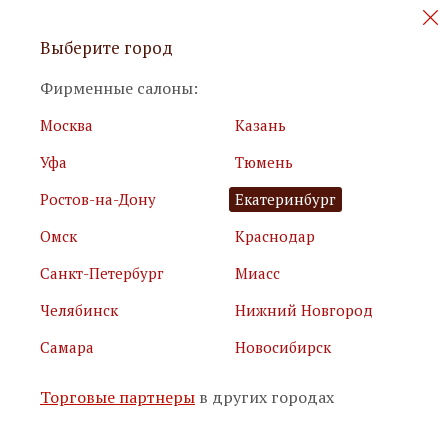
Персональные акции и новинки
Выберите город
мебели
Фирменные салоны:
Москва
Казань
Уфа
Тюмень
Ростов-на-Дону
Екатеринбург
Омск
Краснодар
Я принимаю
условия использования сайта
Санкт-Петербург
Миасс
Я соглашаюсь с
политикой обработки персональных
данных
Челябинск
Нижний Новгород
Самара
Новосибирск
Подписаться
Торговые партнеры
в других городах