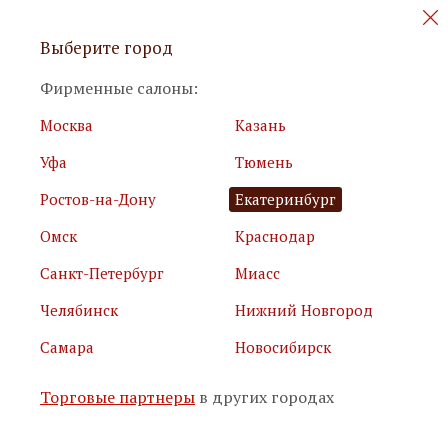
Персональные акции и новинки
Выберите город
мебели
Фирменные салоны:
Москва
Казань
Уфа
Тюмень
Ростов-на-Дону
Екатеринбург
Омск
Краснодар
Я принимаю
условия использования сайта
Санкт-Петербург
Миасс
Я соглашаюсь с
политикой обработки персональных
данных
Челябинск
Нижний Новгород
Самара
Новосибирск
Подписаться
Торговые партнеры
в других городах