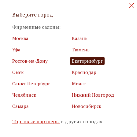
Персональные акции и новинки
Выберите город
мебели
Фирменные салоны:
Москва
Казань
Уфа
Тюмень
Ростов-на-Дону
Екатеринбург
Омск
Краснодар
Я принимаю
условия использования сайта
Санкт-Петербург
Миасс
Я соглашаюсь с
политикой обработки персональных
данных
Челябинск
Нижний Новгород
Самара
Новосибирск
Подписаться
Торговые партнеры
в других городах